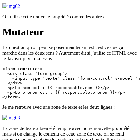
On utilise cette nouvelle propriété comme les autres.
Mutateur
La question qu'on peut se poser maintenant est : est-ce que ça
marche dans les deux sens ? Autrement dit si j'utilise ce HTML avec
le Javascript vu ci-dessus :
<form id="tuto">

  <div class="form-group">

    <input type="texte" class="form-control" v-model="n
  </div>

  <p>Le nom est : {{ responsable.nom }}</p>

  <p>Le prénom est : {{ responsable.prenom }}</p>

</form>
Je me retrouve avec une zone de texte et les deux lignes :
La zone de texte a bien été remplie avec notre nouvelle propriété
mais si on change le contenu de cette zone de texte on se rend
compte évidemment que le modèle n'est pas changé. Il va falloir