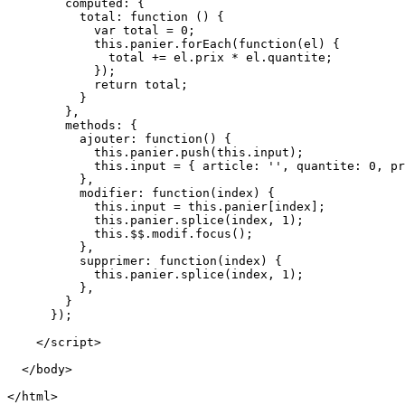
        computed: {

          total: function () {

            var total = 0;

            this.panier.forEach(function(el) {

              total += el.prix * el.quantite;

            });

            return total; 

          }

        },

        methods: {

          ajouter: function() {

            this.panier.push(this.input);

            this.input = { article: '', quantite: 0, pr
          },

          modifier: function(index) {

            this.input = this.panier[index];

            this.panier.splice(index, 1);

            this.$$.modif.focus();

          },

          supprimer: function(index) {

            this.panier.splice(index, 1);

          },

        }

      });

    </script>

  </body>

</html>