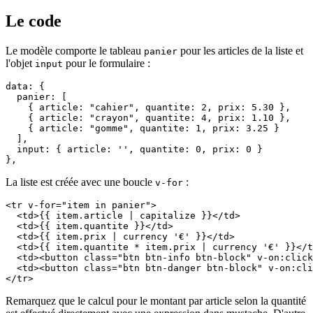
Le code
Le modèle comporte le tableau
pour les articles de la liste et
panier
l'objet
pour le formulaire :
input
data: {

  panier: [

    { article: "cahier", quantite: 2, prix: 5.30 },

    { article: "crayon", quantite: 4, prix: 1.10 },

    { article: "gomme", quantite: 1, prix: 3.25 }

  ],

  input: { article: '', quantite: 0, prix: 0 }

},
La liste est créée avec une boucle
:
v-for
<tr v-for="item in panier">

  <td>{{ item.article | capitalize }}</td>

  <td>{{ item.quantite }}</td> 

  <td>{{ item.prix | currency '€' }}</td>

  <td>{{ item.quantite * item.prix | currency '€' }}</t
  <td><button class="btn btn-info btn-block" v-on:click
  <td><button class="btn btn-danger btn-block" v-on:cli
</tr>
Remarquez que le calcul pour le montant par article selon la quantité