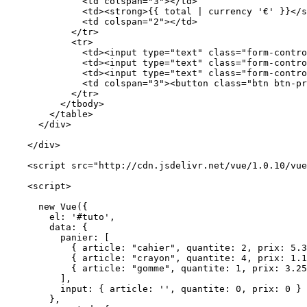
              <td colspan="3"></td>

              <td><strong>{{ total | currency '€' }}</s
              <td colspan="2"></td>

            </tr> 

            <tr>

              <td><input type="text" class="form-contro
              <td><input type="text" class="form-contro
              <td><input type="text" class="form-contro
              <td colspan="3"><button class="btn btn-pr
            </tr>

          </tbody>       

        </table>

      </div> 

    </div>

    <script src="http://cdn.jsdelivr.net/vue/1.0.10/vue
    <script>

      new Vue({

        el: '#tuto',

        data: {

          panier: [

            { article: "cahier", quantite: 2, prix: 5.3
            { article: "crayon", quantite: 4, prix: 1.1
            { article: "gomme", quantite: 1, prix: 3.25
          ],

          input: { article: '', quantite: 0, prix: 0 }

        },
