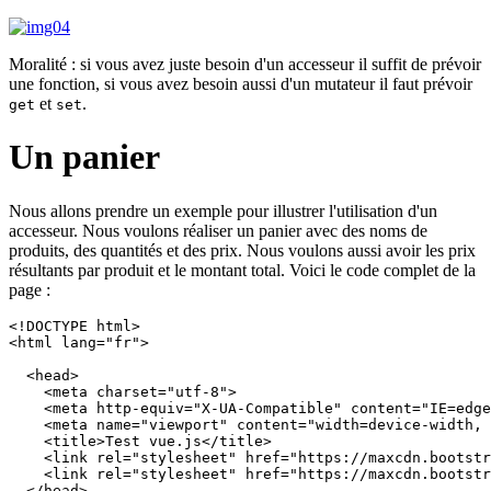
Moralité : si vous avez juste besoin d'un accesseur il suffit de prévoir
une fonction, si vous avez besoin aussi d'un mutateur il faut prévoir
et
.
get
set
Un panier
Nous allons prendre un exemple pour illustrer l'utilisation d'un
accesseur. Nous voulons réaliser un panier avec des noms de
produits, des quantités et des prix. Nous voulons aussi avoir les prix
résultants par produit et le montant total. Voici le code complet de la
page :
<!DOCTYPE html>

<html lang="fr">

  <head>

    <meta charset="utf-8">

    <meta http-equiv="X-UA-Compatible" content="IE=edge
    <meta name="viewport" content="width=device-width, 
    <title>Test vue.js</title>

    <link rel="stylesheet" href="https://maxcdn.bootstr
    <link rel="stylesheet" href="https://maxcdn.bootstr
  </head>
