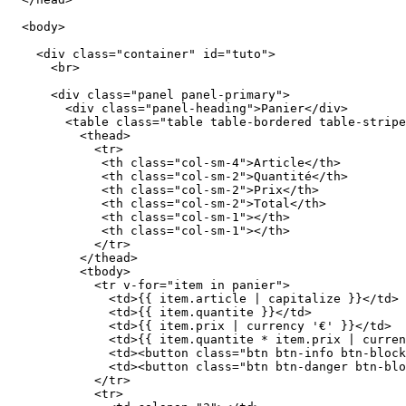
  <body>

    <div class="container" id="tuto">

      <br>

      <div class="panel panel-primary">

        <div class="panel-heading">Panier</div>        

        <table class="table table-bordered table-stripe
          <thead>

            <tr>

             <th class="col-sm-4">Article</th>

             <th class="col-sm-2">Quantité</th>

             <th class="col-sm-2">Prix</th>

             <th class="col-sm-2">Total</th>

             <th class="col-sm-1"></th>

             <th class="col-sm-1"></th>

            </tr>

          </thead>

          <tbody>

            <tr v-for="item in panier">

              <td>{{ item.article | capitalize }}</td>

              <td>{{ item.quantite }}</td> 

              <td>{{ item.prix | currency '€' }}</td>

              <td>{{ item.quantite * item.prix | curren
              <td><button class="btn btn-info btn-block
              <td><button class="btn btn-danger btn-blo
            </tr> 

            <tr>
