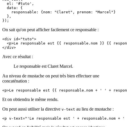
  el: '#tuto',

  data: {

    responsable: {nom: "Claret", prenom: "Marcel"}

  },

});
On sait qu'on peut afficher facilement ce responsable :
<div id="tuto">

  <p>Le responsable est {{ responsable.nom }} {{ respon
</div>
Avec ce résultat :
Le responsable est Claret Marcel.
Au niveau de mustache on peut très bien effectuer une
concaténation :
<p>Le responsable est {{ responsable.nom + ' ' + respo
Et on obtiendra le même rendu.
On peut aussi utiliser la directive
au lieu de mustache :
v-text
<p v-text="'Le responsable est ' + responsable.nom + '