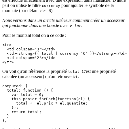
est effectué directement avec une expression dans mustache. D'autre
part on utilise le filtre
pour ajouter le symbole de la
currency
monnaie (par défaut c'est $).
Nous verrons dans un article ultérieur comment créer un accesseur
qui fonctionne dans une boucle avec
.
v-for
Pour le montant total on a ce code :
<tr>

  <td colspan="3"></td>

  <td><strong>{{ total | currency '€' }}</strong></td>

  <td colspan="2"></td>

</tr>
On voit qu'on référence la propriété
. C'est une propriété
total
calculée (un accesseur) qu'on retrouve ici :
computed: {

  total: function () {

    var total = 0;

    this.panier.forEach(function(el) {

      total += el.prix * el.quantite;

    });

    return total; 

  }

},