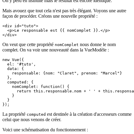
On y perd en lisibilité mais le résultat est encore identique.
Mais avouez que tout cela n'est pas très élégant. Voyons une autre
façon de procéder. Créons une nouvelle propriété :
<div id="tuto">

  <p>Le responsable est {{ nomComplet }}.</p>

</div>
On veut que cette propriété
nous donne le nom
nomComplet
complet. On va voir une nouveauté dans la VueModèle :
new Vue({

  el: '#tuto',

  data: {

    responsable: {nom: "Claret", prenom: "Marcel"}

  },

  computed: {

    nomComplet: function() {

      return this.responsable.nom + ' ' + this.responsa
    }    

  }

});
La propriété
est destinée à la création d'accesseurs comme
computed
celui que nous venons de créer.
Voici une schématisation du fonctionnement :