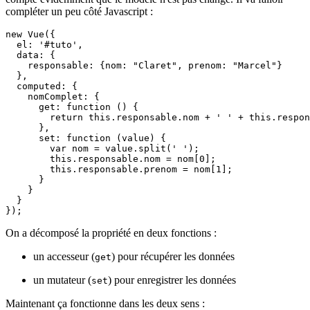
compléter un peu côté Javascript :
new Vue({

  el: '#tuto',

  data: {

    responsable: {nom: "Claret", prenom: "Marcel"}

  },

  computed: {

    nomComplet: {

      get: function () {

        return this.responsable.nom + ' ' + this.respon
      },

      set: function (value) {

        var nom = value.split(' ');

        this.responsable.nom = nom[0];

        this.responsable.prenom = nom[1];

      }

    }

  }

});
On a décomposé la propriété en deux fonctions :
un accesseur (
) pour récupérer les données
get
un mutateur (
) pour enregistrer les données
set
Maintenant ça fonctionne dans les deux sens :