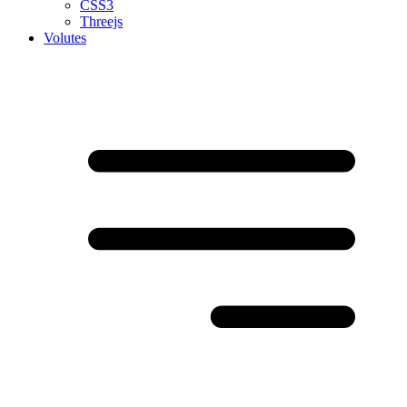
CSS3
Threejs
Volutes