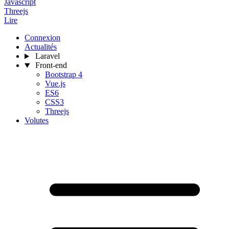
Javascript
Threejs
Lire
Connexion
Actualités
Laravel
Front-end
Bootstrap 4
Vue.js
ES6
CSS3
Threejs
Volutes