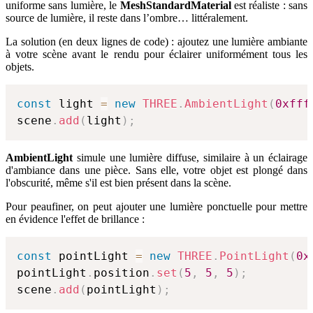
uniforme sans lumière, le
MeshStandardMaterial
est réaliste : sans
source de lumière, il reste dans l’ombre… littéralement.
La solution (en deux lignes de code) : ajoutez une lumière ambiante
à votre scène avant le rendu pour éclairer uniformément tous les
objets.
const
 light 
=
new
THREE
.
AmbientLight
(
0xfff
scene
.
add
(
light
)
;
AmbientLight
simule une lumière diffuse, similaire à un éclairage
d'ambiance dans une pièce. Sans elle, votre objet est plongé dans
l'obscurité, même s'il est bien présent dans la scène.
Pour peaufiner, on peut ajouter une lumière ponctuelle pour mettre
en évidence l'effet de brillance :
const
 pointLight 
=
new
THREE
.
PointLight
(
0x
pointLight
.
position
.
set
(
5
,
5
,
5
)
;
scene
.
add
(
pointLight
)
;