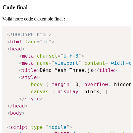
Code final
Voilà notre code d'exemple final :
<!
DOCTYPE
html
>
<
html
lang
=
"
fr
"
>
<
head
>
<
meta
charset
=
"
UTF-8
"
>
<
meta
name
=
"
viewport
"
content
=
"
width=d
<
title
>
Démo Mesh Three.js
</
title
>
<
style
>
body
{
margin
:
 0
;
overflow
:
 hidden
canvas
{
display
:
 block
;
}
</
style
>
</
head
>
<
body
>
<
script
type
=
"
module
"
>