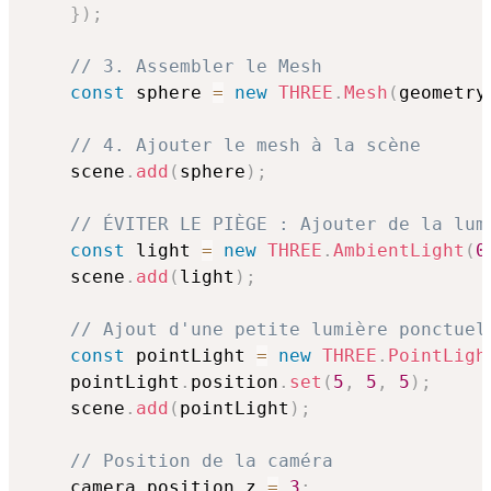
}
)
;
// 3. Assembler le Mesh
const
 sphere 
=
new
THREE
.
Mesh
(
geometry
// 4. Ajouter le mesh à la scène
    scene
.
add
(
sphere
)
;
// ÉVITER LE PIÈGE : Ajouter de la lum
const
 light 
=
new
THREE
.
AmbientLight
(
0
    scene
.
add
(
light
)
;
// Ajout d'une petite lumière ponctuel
const
 pointLight 
=
new
THREE
.
PointLigh
    pointLight
.
position
.
set
(
5
,
5
,
5
)
;
    scene
.
add
(
pointLight
)
;
// Position de la caméra
    camera
.
position
.
z 
=
3
;