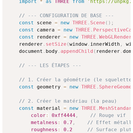
import
*
as
THREE
from
'https://unpkg.
// --- CONFIGURATION DE BASE ---
const
 scene 
=
new
THREE
.
Scene
(
)
;
const
 camera 
=
new
THREE
.
PerspectiveCa
const
 renderer 
=
new
THREE
.
WebGLRender
    renderer
.
setSize
(
window
.
innerWidth
,
 wi
    document
.
body
.
appendChild
(
renderer
.
dom
// --- LES ÉTAPES ---
// 1. Créer la géométrie (le squelette
const
 geometry 
=
new
THREE
.
SphereGeome
// 2. Créer le matériau (la peau)
const
 material 
=
new
THREE
.
MeshStandar
color
:
0xff4444
,
// Rouge vif
metalness
:
0.7
,
// Effet métall
roughness
:
0.2
// Surface plut