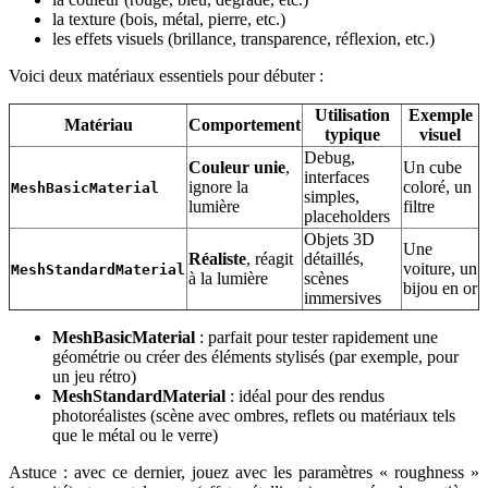
la texture (bois, métal, pierre, etc.)
les effets visuels (brillance, transparence, réflexion, etc.)
Voici deux matériaux essentiels pour débuter :
Utilisation
Exemple
Matériau
Comportement
typique
visuel
Debug,
Couleur unie
,
Un cube
interfaces
ignore la
coloré, un
MeshBasicMaterial
simples,
lumière
filtre
placeholders
Objets 3D
Une
Réaliste
, réagit
détaillés,
voiture, un
MeshStandardMaterial
à la lumière
scènes
bijou en or
immersives
MeshBasicMaterial
: parfait pour tester rapidement une
géométrie ou créer des éléments stylisés (par exemple, pour
un jeu rétro)
MeshStandardMaterial
: idéal pour des rendus
photoréalistes (scène avec ombres, reflets ou matériaux tels
que le métal ou le verre)
Astuce : avec ce dernier, jouez avec les paramètres « roughness »