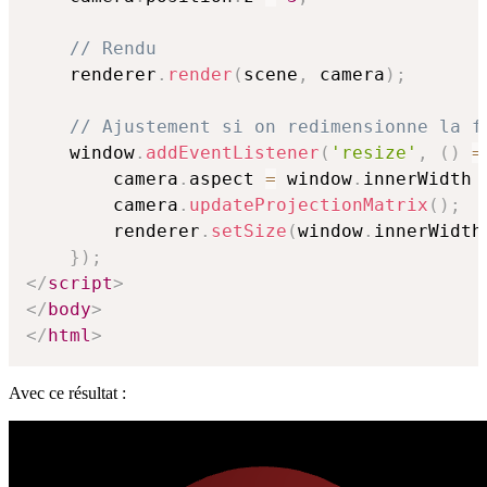
// Rendu
    renderer
.
render
(
scene
,
 camera
)
;
// Ajustement si on redimensionne la f
    window
.
addEventListener
(
'resize'
,
(
)
=
        camera
.
aspect 
=
 window
.
innerWidth 
        camera
.
updateProjectionMatrix
(
)
;
        renderer
.
setSize
(
window
.
innerWidth
}
)
;
</
script
>
</
body
>
</
html
>
Avec ce résultat :