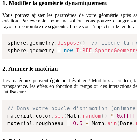
1. Modifier la géométrie dynamiquement
Vous pouvez ajuster les paramètres de votre géométrie après sa
création. Par exemple, pour une sphère, vous pouvez changer son
rayon ou le nombre de segments afin de voir l’impact sur le rendu :
sphere
.
geometry
.
dispose
(
)
;
// Libère la mé
sphere
.
geometry 
=
new
THREE
.
SphereGeometry
2. Animer le matériau
Les matériaux peuvent également évoluer ! Modifiez la couleur, la
transparence, les effets en fonction du temps ou des interactions de
l'utilisateur :
// Dans votre boucle d’animation (animate(
material
.
color
.
set
(
Math
.
random
(
)
*
0xfffff
material
.
roughness 
=
0.5
+
 Math
.
sin
(
Date
.
n