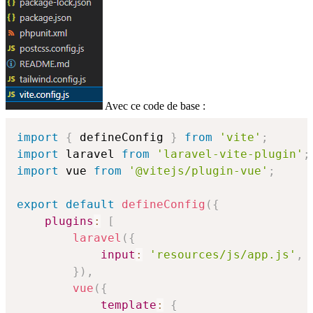
Avec ce code de base :
import
{
 defineConfig 
}
from
'vite'
;
import
 laravel 
from
'laravel-vite-plugin'
;
import
 vue 
from
'@vitejs/plugin-vue'
;
export
default
defineConfig
(
{
plugins
:
[
laravel
(
{
input
:
'resources/js/app.js'
,
}
)
,
vue
(
{
template
:
{